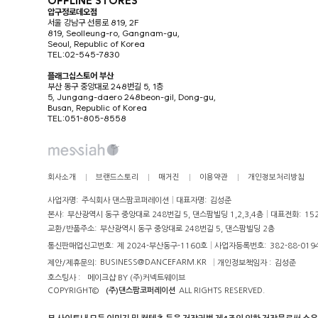
OFFLINE STORES
압구정로데오점
서울 강남구 선릉로 819, 2F
819, Seolleung-ro, Gangnam-gu,
Seoul, Republic of Korea
TEL:02-545-7830
플래그십스토어 부산
부산 동구 중앙대로 248번길 5, 1층
5, Jungang-daero 248beon-gil, Dong-gu,
Busan, Republic of Korea
TEL:051-805-8558
회사소개
브랜드스토리
매거진
이용약관
개인정보처리방침
사업자명:
주식회사 댄스팜코퍼레이션
대표자명:
김성준
본사:
부산광역시 동구 중앙대로 248번길 5, 댄스팜빌딩 1,2,3,4층
대표전화:
15
교환/반품주소:
부산광역시 동구 중앙대로 248번길 5, 댄스팜빌딩 2층
통신판매업신고번호:
제 2024-부산동구-1160호
사업자등록번호:
382-88-019
BUSINESS@DANCEFARM.KR
제안/제휴문의:
개인정보책임자 :
김성준
호스팅사 :
메이크샵 BY (주)커넥트웨이브
COPYRIGHT©
(주)댄스팜코퍼레이션
ALL RIGHTS RESERVED.