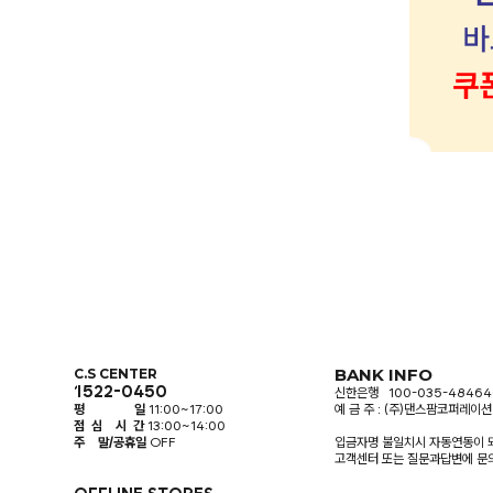
BANK INFO
C.S CENTER
1522-0450
신한은행 100-035-48464
평 일
11:00~17:00
예 금 주 : (주)댄스팜코퍼레이션
점 심 시 간
13:00~14:00
주 말/공휴일
OFF
입금자명 불일치시 자동연동이 
고객센터 또는 질문과답변에 문