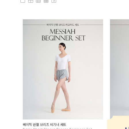
check_box_outline_blank
window
grid_on
background_grid_small
looks_5
베이직 반팔 브리즈 비기너 세트
베이직 캐미솔