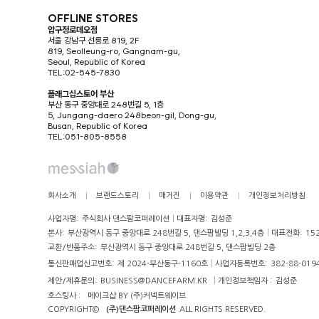
OFFLINE STORES
압구정로데오점
서울 강남구 선릉로 819, 2F
819, Seolleung-ro, Gangnam-gu,
Seoul, Republic of Korea
TEL:02-545-7830
플래그십스토어 부산
부산 동구 중앙대로 248번길 5, 1층
5, Jungang-daero 248beon-gil, Dong-gu,
Busan, Republic of Korea
TEL:051-805-8558
회사소개
브랜드스토리
매거진
이용약관
개인정보처리방침
사업자명:
주식회사 댄스팜코퍼레이션
대표자명:
김성준
본사:
부산광역시 동구 중앙대로 248번길 5, 댄스팜빌딩 1,2,3,4층
대표전화:
15
교환/반품주소:
부산광역시 동구 중앙대로 248번길 5, 댄스팜빌딩 2층
통신판매업신고번호:
제 2024-부산동구-1160호
사업자등록번호:
382-88-019
BUSINESS@DANCEFARM.KR
제안/제휴문의:
개인정보책임자 :
김성준
호스팅사 :
메이크샵 BY (주)커넥트웨이브
COPYRIGHT©
(주)댄스팜코퍼레이션
ALL RIGHTS RESERVED.