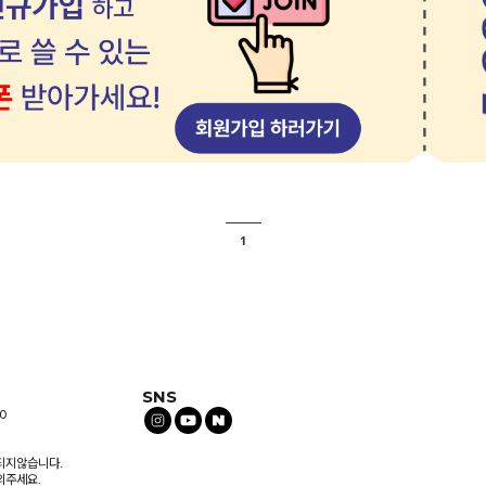
sole Breeze Beginner Set
Basic short-sleeve beginner set
즈팬츠+타이즈+브라패드 (컴포트 슈즈 추
레오타드+스커트+타이즈+브라패드 (컴포트 
택)
￦ 117,000
1
SNS
0
되지않습니다.
의주세요.