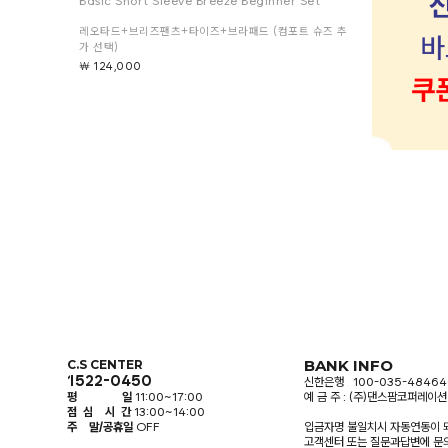
Basic Short Sleeve Breeze Beginner Set
Basic Cami
레오타드+브리즈팬츠+타이즈+브라패드 (컴포트 슈즈 추
레오타드+브리
가 선택)
가 선택)
￦ 124,000
￦ 120,000
BANK INFO
C.S CENTER
1522-0450
신한은행 100-035-48464
평 일
11:00~17:00
예 금 주 : (주)댄스팜코퍼레이션
점 심 시 간
13:00~14:00
주 말/공휴일
OFF
입금자명 불일치시 자동연동이 
고객센터 또는 질문과답변에 문