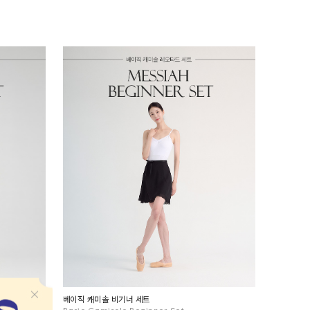
베이직 캐미솔 비기너 세트