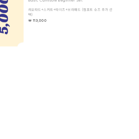
Basic Camisole Beginner Set
슈즈 추가 선
레오타드+스커트+타이즈+브라패드 (컴포트 슈즈 추가 선
택)
￦ 113,000