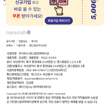
로라 캐미솔 레오타드 5종 세트
베이직 캐미솔 레오타드 4종 세트
Lora Camisole Leotard 5
Basic Camisole Leotard 4
Piece Set
Piece Set
69,000원
65,000원
공지사항
언론보도
매거진
유튜브
이용약관
개인정보처리방침
사업자명 : 주식회사 댄스팜코퍼레이션
대표자명 : 김성준
│
대표번호 : 1522-0450
본사 :부산광역시 동구 중앙대로 248번길 5, 댄스팜빌딩 1,2,3,4층
교환/반품주소 :부산광역시 동구 중앙대로 248번길 5, 댄스팜빌딩 2층
사업자등록번호 : 382-88-01947
[사업자정보확인]
통신판매업신고번호 : 제 2024-부산동구-1160호
제안/제휴문의 :
business@dancefarm.kr
개인정보책임자 : 김성준
호스팅사 : 메이크샵 by ㈜커넥트웨이브
Copyright © (주)댄스팜코퍼레이션 All rights reserved.
본 사이트내 모든 이미지 및 컨텐츠 등은 저작권법 제4조의 의한 저작물로써 소유권
은 (주)댄스팜코퍼레이션에게 있으며, 무단 도용시 법적인 제재를 받을 수 있습니다.