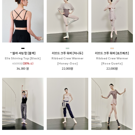
* 엘라 셔링 탑 [블랙]
리브드 크루 워머 [허니듀]
리브드 크루 워머 [로즈쿼츠]
Ella Shirring Top [Black]
Ribbed Crew Warmer
Ribbed Crew Warmer
49,000원
(30%↓)
[Honey-Doo]
[Rose Quartz]
34,300 원
22,000원
22,000원