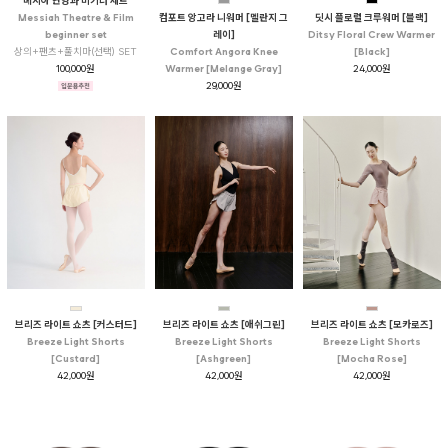
메시아 연영과 비기너 세트
Messiah Theatre & Film
컴포트 앙고라 니워머 [멜란지 그
딧시 플로럴 크루워머 [블랙]
beginner set
레이]
Ditsy Floral Crew Warmer
상의+팬츠+풀치마(선택) SET
Comfort Angora Knee
[Black]
100,000원
Warmer [Melange Gray]
24,000원
29,000원
브리즈 라이트 쇼츠 [커스터드]
브리즈 라이트 쇼츠 [애쉬그린]
브리즈 라이트 쇼츠 [모카로즈]
Breeze Light Shorts
Breeze Light Shorts
Breeze Light Shorts
[Custard]
[Ashgreen]
[Mocha Rose]
42,000원
42,000원
42,000원