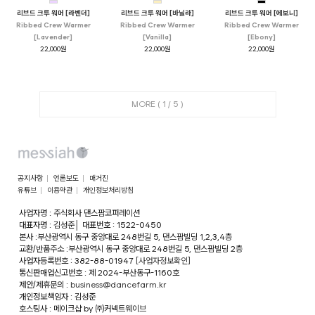
리브드 크루 워머 [라벤더]
리브드 크루 워머 [바닐라]
리브드 크루 워머 [에보니]
Ribbed Crew Warmer
Ribbed Crew Warmer
Ribbed Crew Warmer
[Lavender]
[Vanilla]
[Ebony]
22,000원
22,000원
22,000원
MORE (
1
/
5
)
공지사항
언론보도
매거진
유튜브
이용약관
개인정보처리방침
사업자명 : 주식회사 댄스팜코퍼레이션
대표자명 : 김성준
│
대표번호 : 1522-0450
본사 :부산광역시 동구 중앙대로 248번길 5, 댄스팜빌딩 1,2,3,4층
교환/반품주소 :부산광역시 동구 중앙대로 248번길 5, 댄스팜빌딩 2층
사업자등록번호 : 382-88-01947
[사업자정보확인]
통신판매업신고번호 : 제 2024-부산동구-1160호
제안/제휴문의 :
business@dancefarm.kr
개인정보책임자 : 김성준
호스팅사 : 메이크샵 by ㈜커넥트웨이브