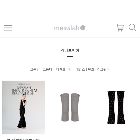
액티브웨어
크롭탑ㅣ크롭티
티셔츠 | 탑
레깅스ㅣ팬츠 | 레그워머