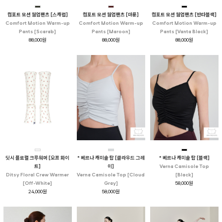
컴포트 모션 웜업팬츠 [스캐럽]
컴포트 모션 웜업팬츠 [마룬]
컴포트 모션 웜업팬츠 [반타블랙]
Comfort Motion Warm-up
Comfort Motion Warm-up
Comfort Motion Warm-up
Pants [Scarab]
Pants [Maroon]
Pants [Vanta Black]
88,000원
88,000원
88,000원
딧시 플로럴 크루워머 [오프 화이
* 베르나 캐미솔 탑 [클라우드 그레
* 베르나 캐미솔 탑 [블랙]
트]
이]
Verna Camisole Top
Ditsy Floral Crew Warmer
Verna Camisole Top [Cloud
[Black]
[Off-White]
Gray]
58,000원
24,000원
58,000원