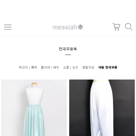
한국무용복
저고리ㅣ쾌자
풀치마ㅣ바지
소품ㅣ슈즈
맞춤의상
아동 한국무용