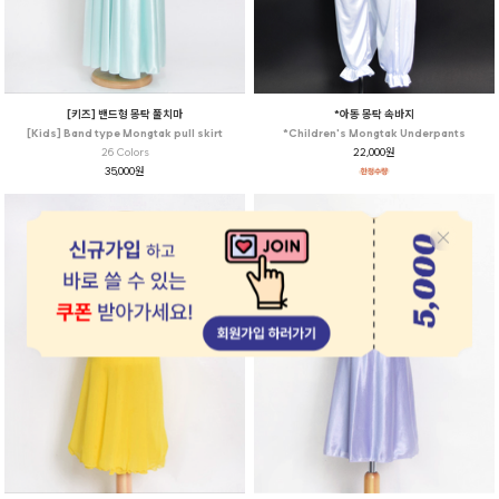
[키즈] 밴드형 몽탁 풀치마
*아동 몽탁 속바지
[Kids] Band type Mongtak pull skirt
*Children's Mongtak Underpants
26 Colors
22,000원
35,000원