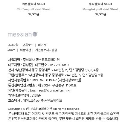
쉬폰 풀치마 Short
몽탁 풀치마 Short
Chiffon pull skirt Short
Mongtak pull skirt Short
32,000원
32,000원
공지사항
언론보도
매거진
유튜브
이용약관
개인정보처리방침
사업자명 : 주식회사 댄스팜코퍼레이션
대표자명 : 김성준
│
대표번호 : 1522-0450
본사 :부산광역시 동구 중앙대로 248번길 5, 댄스팜빌딩 1,2,3,4층
교환/반품주소 :부산광역시 동구 중앙대로 248번길 5, 댄스팜빌딩 2층
사업자등록번호 : 382-88-01947
[사업자정보확인]
통신판매업신고번호 : 제 2024-부산동구-1160호
제안/제휴문의 :
business@dancefarm.kr
개인정보책임자 : 김성준
호스팅사 : 메이크샵 by ㈜커넥트웨이브
Copyright © (주)댄스팜코퍼레이션 All rights reserved.
본 사이트내 모든 이미지 및 컨텐츠 등은 저작권법 제4조의 의한 저작물로써 소유권
은 (주)댄스팜코퍼레이션에게 있으며, 무단 도용시 법적인 제재를 받을 수 있습니다.