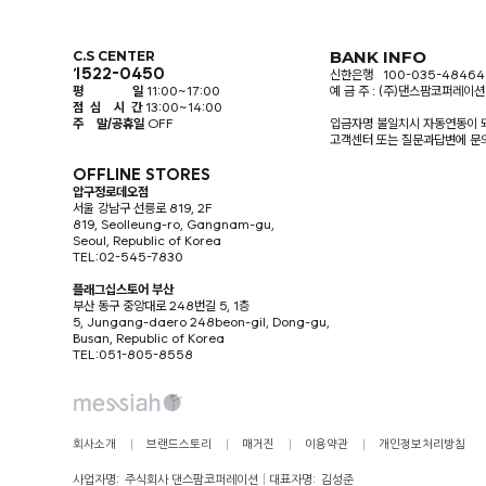
BANK INFO
C.S CENTER
1522-0450
신한은행 100-035-48464
평 일
11:00~17:00
예 금 주 : (주)댄스팜코퍼레이션
점 심 시 간
13:00~14:00
주 말/공휴일
OFF
입금자명 불일치시 자동연동이 
고객센터 또는 질문과답변에 문
OFFLINE STORES
압구정로데오점
서울 강남구 선릉로 819, 2F
819, Seolleung-ro, Gangnam-gu,
Seoul, Republic of Korea
TEL:02-545-7830
플래그십스토어 부산
부산 동구 중앙대로 248번길 5, 1층
5, Jungang-daero 248beon-gil, Dong-gu,
Busan, Republic of Korea
TEL:051-805-8558
회사소개
브랜드스토리
매거진
이용약관
개인정보처리방침
사업자명:
주식회사 댄스팜코퍼레이션
대표자명:
김성준