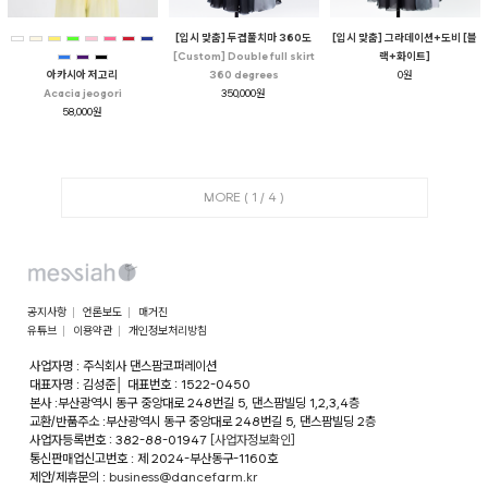
[입시 맞춤] 두겹풀치마 360도
[입시 맞춤] 그라데이션+도비 [블
[Custom] Double full skirt
랙+화이트]
360 degrees
0원
아카시아 저고리
350,000원
Acacia jeogori
58,000원
MORE (
1
/
4
)
공지사항
언론보도
매거진
유튜브
이용약관
개인정보처리방침
사업자명 : 주식회사 댄스팜코퍼레이션
대표자명 : 김성준
│
대표번호 : 1522-0450
본사 :부산광역시 동구 중앙대로 248번길 5, 댄스팜빌딩 1,2,3,4층
교환/반품주소 :부산광역시 동구 중앙대로 248번길 5, 댄스팜빌딩 2층
사업자등록번호 : 382-88-01947
[사업자정보확인]
통신판매업신고번호 : 제 2024-부산동구-1160호
제안/제휴문의 :
business@dancefarm.kr