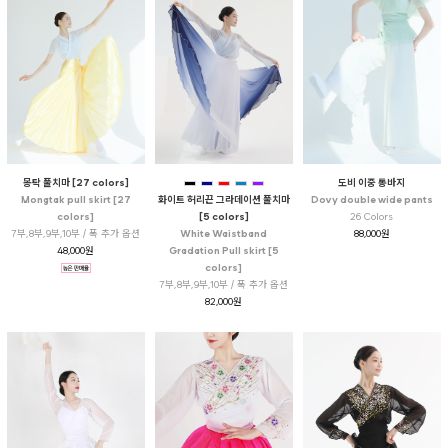
도비 이중 통바지
몽탁 풀치마 [27 colors]
Dovy double wide pants
Mongtak pull skirt [27
화이트 허리끈 그라데이션 풀치마
26 Colors
colors]
[5 colors]
88,000원
7부,8부,9부,10부 / 폭 추가 옵션
White Waistband
48,000원
Gradation Pull skirt [5
colors]
7부,8부,9부,10부 / 폭 추가 옵션
82,000원