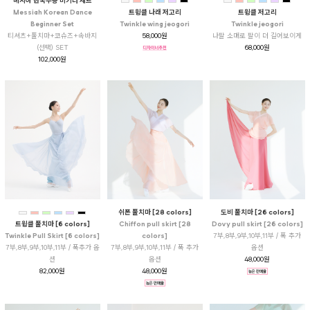
메시아 한국무용 비기너 세트
Messiah Korean Dance
트윙클 나래 저고리
트윙클 저고리
Beginner Set
Twinkle wing jeogori
Twinkle jeogori
티셔츠+풀치마+코슈즈+속바지
58,000원
나팔 소매로 팔이 더 길어보이게
(선택) SET
68,000원
102,000원
쉬폰 풀치마 [28 colors]
도비 풀치마 [26 colors]
트윙클 풀치마 [6 colors]
Chiffon pull skirt [28
Dovy pull skirt [26 colors]
Twinkle Pull Skirt [6 colors]
colors]
7부,8부,9부,10부,11부 / 폭 추가
7부,8부,9부,10부,11부 / 폭추가 옵
7부,8부,9부,10부,11부 / 폭 추가
옵션
션
옵션
48,000원
82,000원
48,000원