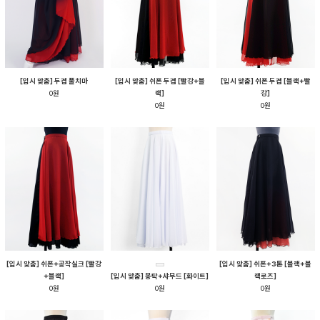
[입시 맞춤] 두겹 풀치마
[입시 맞춤] 쉬폰 두겹 [빨강+블
[입시 맞춤] 쉬폰 두겹 [블랙+빨
0원
랙]
강]
0원
0원
[입시 맞춤] 쉬폰+공작실크 [빨강
[입시 맞춤] 쉬폰+3톤 [블랙+블
+블랙]
[입시 맞춤] 몽탁+샤무드 [화이트]
랙로즈]
0원
0원
0원