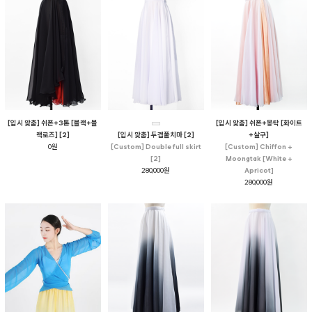
[입시 맞춤] 쉬폰+3톤 [블랙+블
[입시 맞춤] 쉬폰+몽탁 [화이트
랙로즈] [2]
[입시 맞춤] 두겹풀치마 [2]
+살구]
0원
[Custom] Double full skirt
[Custom] Chiffon +
[2]
Moongtak [White +
280,000원
Apricot]
280,000원