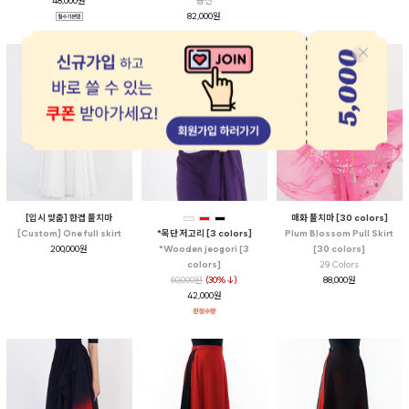
옵션
48,000원
82,000원
[입시 맞춤] 한겹 풀치마
매화 풀치마 [30 colors]
[Custom] One full skirt
*목단 저고리 [3 colors]
Plum Blossom Pull Skirt
200,000원
*Wooden jeogori [3
[30 colors]
colors]
29 Colors
60,000원
(30%↓)
88,000원
42,000원