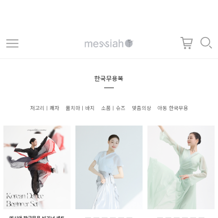
한국무용복
저고리ㅣ쾌자
풀치마ㅣ바지
소품ㅣ슈즈
맞춤의상
아동 한국무용