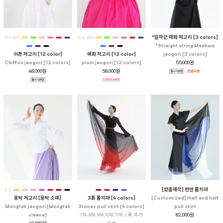
*일자끈 매화 저고리 [3 colors]
*Straight string Maehwa
매화 저고리 [12 color]
쉬폰 저고리 [12 color]
jeogori [3 colors]
plum jeogori [12 colors]
Chiffon jeogori [12 colors]
55,000원
58,000원
48,000원
[맞춤제작] 반반 풀치마
3톤 풀치마 [4 colors]
몽탁 저고리 [몽탁 소매]
[Customized] Half and half
3tones pull skirt [4 colors]
Mongtak jeogori [Mongtak
pull skirt
7부,8부,9부,10부,11부 / 폭 추가
sleeve]
82,000원