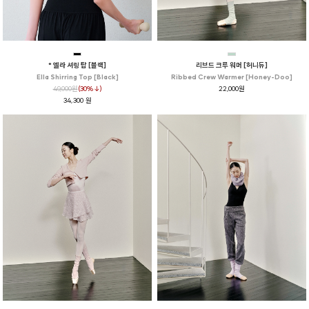
* 엘라 셔링 탑 [블랙]
리브드 크루 워머 [허니듀]
Ella Shirring Top [Black]
Ribbed Crew Warmer [Honey-Doo]
49,000원
(30%↓)
22,000원
34,300 원