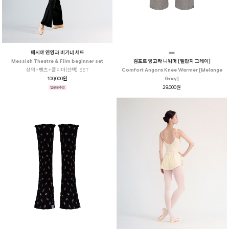
메시아 연영과 비기너 세트
Messiah Theatre & Film beginner set
컴포트 앙고라 니워머 [멜란지 그레이]
상의+팬츠+풀치마(선택) SET
Comfort Angora Knee Warmer [Melange
100,000원
Gray]
29,000원