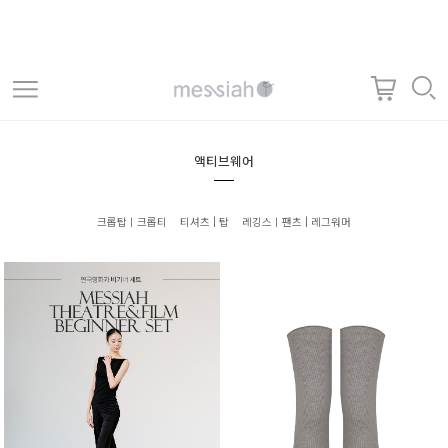
액티브웨어
크롭탑ㅣ크롭티
티셔츠 | 탑
레깅스ㅣ팬츠 | 레그워머