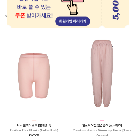
네츄럴핏 앙고라 레그워머 [웜토프]
페더 플렉스 쇼츠 [블랙]
Natural Fit Angora Leg Warmers [Warm
Feather Flex Shorts [Black]
Taupe]
32,000원
48,000원
페더 플렉스 쇼츠 [발레핑크]
컴포트 모션 웜업팬츠 [로즈쿼츠]
Feather Flex Shorts [Ballet Pink]
Comfort Motion Warm-up Pants [Rose
32,000원
Quartz]