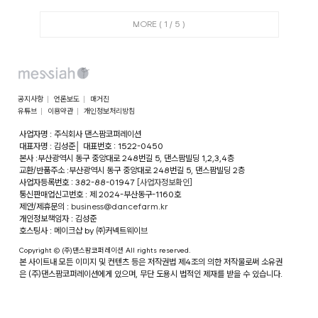
MORE (
1
/
5
)
공지사항
언론보도
매거진
유튜브
이용약관
개인정보처리방침
사업자명 : 주식회사 댄스팜코퍼레이션
대표자명 : 김성준
│
대표번호 : 1522-0450
본사 :부산광역시 동구 중앙대로 248번길 5, 댄스팜빌딩 1,2,3,4층
교환/반품주소 :부산광역시 동구 중앙대로 248번길 5, 댄스팜빌딩 2층
사업자등록번호 : 382-88-01947
[사업자정보확인]
통신판매업신고번호 : 제 2024-부산동구-1160호
제안/제휴문의 :
business@dancefarm.kr
개인정보책임자 : 김성준
호스팅사 : 메이크샵 by ㈜커넥트웨이브
Copyright © (주)댄스팜코퍼레이션 All rights reserved.
본 사이트내 모든 이미지 및 컨텐츠 등은 저작권법 제4조의 의한 저작물로써 소유권
은 (주)댄스팜코퍼레이션에게 있으며, 무단 도용시 법적인 제재를 받을 수 있습니다.