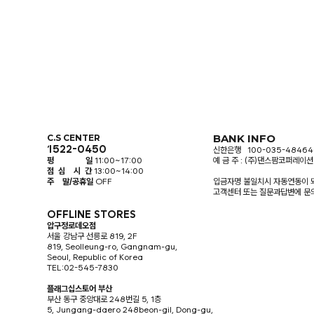
BANK INFO
C.S CENTER
1522-0450
신한은행 100-035-48464
평 일
11:00~17:00
예 금 주 : (주)댄스팜코퍼레이션
점 심 시 간
13:00~14:00
주 말/공휴일
OFF
입금자명 불일치시 자동연동이 
고객센터 또는 질문과답변에 문
OFFLINE STORES
압구정로데오점
서울 강남구 선릉로 819, 2F
819, Seolleung-ro, Gangnam-gu,
Seoul, Republic of Korea
TEL:02-545-7830
플래그십스토어 부산
부산 동구 중앙대로 248번길 5, 1층
5, Jungang-daero 248beon-gil, Dong-gu,