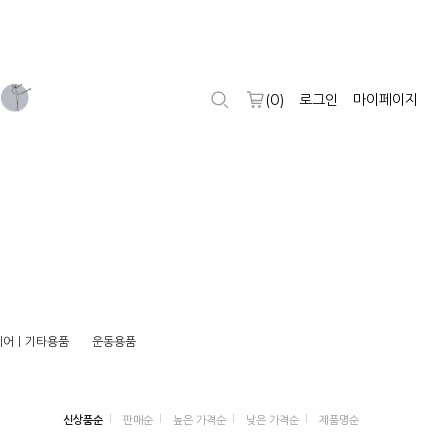
(
0
)
로그인
마이페이지
헤어ㅣ기타용품
운동용품
신상품순
판매순
높은 가격순
낮은 가격순
제품명순