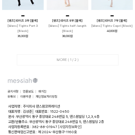
[맨즈] 타이즈 3부 [블랙]
[맨즈] 타이즈 5부 [블랙]
[맨즈] 타이즈 7부 [블랙]
[Mans] Tights Part 3
[Mans] Tights half-length
[Mans] Tights Capri [Black]
[Black]
[Black]
40,000원
36,000원
38,000원
MORE (
1
/
2
)
공지사항
언론보도
매거진
유튜브
이용약관
개인정보처리방침
사업자명 : 주식회사 댄스팜코퍼레이션
대표자명 : 김성준
│
대표번호 : 1522-0450
본사 :부산광역시 동구 중앙대로 248번길 5, 댄스팜빌딩 1,2,3,4층
교환/반품주소 :부산광역시 동구 중앙대로 248번길 5, 댄스팜빌딩 2층
사업자등록번호 : 382-88-01947
[사업자정보확인]
통신판매업신고번호 : 제 2024-부산동구-1160호