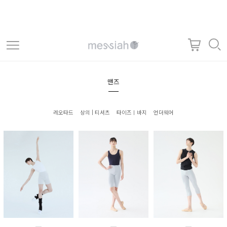
맨즈
레오타드
상의 | 티셔츠
타이즈ㅣ바지
언더웨어