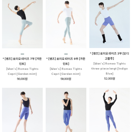
* [맨즈] 로미오 타이즈 3부 [인디
고블루]
* [맨즈] 로미오 타이즈 7부 [가든
* [맨즈] 로미오 타이즈 9부 [가든
[Man's] Romeo Tights
민트]
민트]
three-piece lengt [Indigo
[Man's] Romeo Tights
[Man's] Romeo Tights
Blue]
Capri [Garden mint]
Capri [Garden mint]
52,000원
56,000원
58,000원