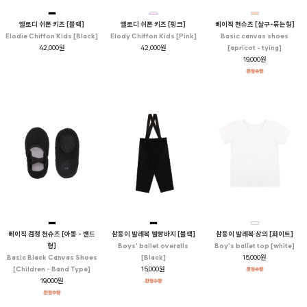
엘로디 쉬폰 키즈 [블랙]
엘로디 쉬폰 키즈 [핑크]
베이직 천슈즈 [살구-묶는형]
Elodie Chiffon Kids [Black]
Elody Chiffon Kids [Pink]
Basic canvas shoes
42,000원
42,000원
[apricot - tying]
19,000원
베이직 검정 천슈즈 [아동 - 밴드
삼둥이 발레복 멜빵바지 [블랙]
삼둥이 발레복 상의 [화이트]
형]
Boys' ballet overalls
Boy's ballet top [white]
Basic Black Canvas Shoes
[Black]
15,000원
[Children - Band Type]
15,000원
19,000원