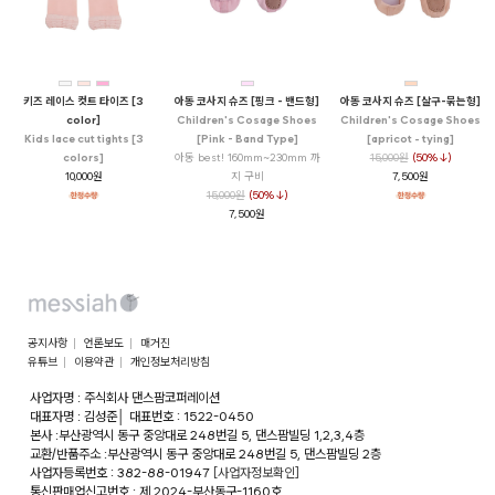
키즈 레이스 컷트 타이즈 [3
아동 코사지 슈즈 [핑크 - 밴드형]
아동 코사지 슈즈 [살구-묶는형]
color]
Children's Cosage Shoes
Children's Cosage Shoes
Kids lace cut tights [3
[Pink - Band Type]
[apricot - tying]
colors]
아동 best! 160mm~230mm 까
15,000원
(50%↓)
10,000원
지 구비
7,500원
15,000원
(50%↓)
7,500원
공지사항
언론보도
매거진
유튜브
이용약관
개인정보처리방침
사업자명 : 주식회사 댄스팜코퍼레이션
대표자명 : 김성준
│
대표번호 : 1522-0450
본사 :부산광역시 동구 중앙대로 248번길 5, 댄스팜빌딩 1,2,3,4층
교환/반품주소 :부산광역시 동구 중앙대로 248번길 5, 댄스팜빌딩 2층
사업자등록번호 : 382-88-01947
[사업자정보확인]
통신판매업신고번호 : 제 2024-부산동구-1160호