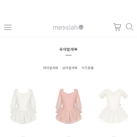
유아발레복
여아발레복
남아발레복
키즈용품