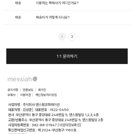
배송
이용하는 택배사가 어디인가요?
배송
배송비가 어떻게 되나요?
1
2
1:1 문의하기
공지사항
언론보도
매거진
유튜브
이용약관
개인정보처리방침
사업자명 : 주식회사 댄스팜코퍼레이션
대표자명 : 김성준
│
대표번호 : 1522-0450
본사 :부산광역시 동구 중앙대로 248번길 5, 댄스팜빌딩 1,2,3,4층
교환/반품주소 :부산광역시 동구 중앙대로 248번길 5, 댄스팜빌딩 2층
사업자등록번호 : 382-88-01947
[사업자정보확인]
통신판매업신고번호 : 제 2024-부산동구-1160호