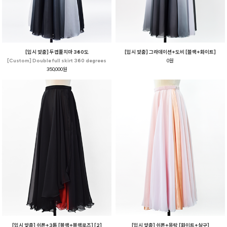
[입시 맞춤] 두겹풀치마 360도
[입시 맞춤] 그라데이션+도비 [블랙+화이트]
[Custom] Double full skirt 360 degrees
0원
350,000원
[입시 맞춤] 쉬폰+3톤 [블랙+블랙로즈] [2]
[입시 맞춤] 쉬폰+몽탁 [화이트+살구]