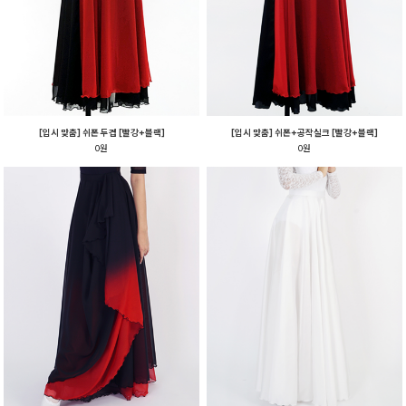
[입시 맞춤] 쉬폰 두겹 [빨강+블랙]
[입시 맞춤] 쉬폰+공작실크 [빨강+블랙]
0원
0원