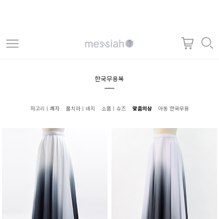
한국무용복
저고리ㅣ쾌자
풀치마ㅣ바지
소품ㅣ슈즈
맞춤의상
아동 한국무용