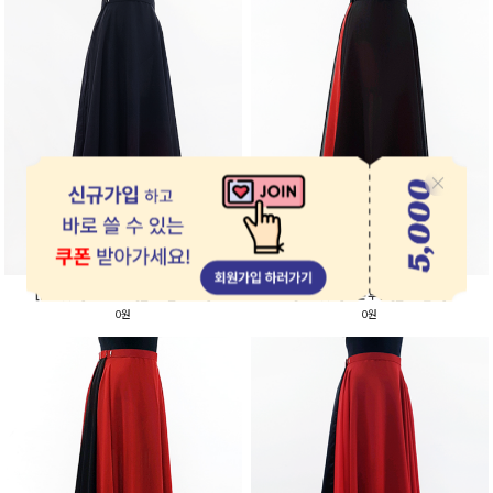
[입시 맞춤] 쉬폰+3톤 [블랙+블랙로즈]
[입시 맞춤] 쉬폰 두겹 [블랙+빨강]
0원
0원