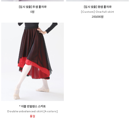
[입시 맞춤] 두겹 풀치마
[입시 맞춤] 한겹 풀치마
0원
[Custom] One full skirt
200,000원
* 더블 언발란스 스커트
Double unbalanced skirt [4 colors]
품절