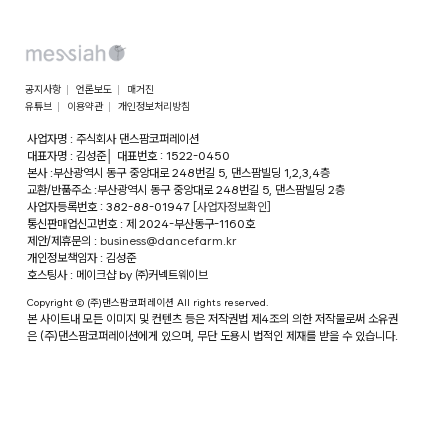
공지사항
언론보도
매거진
유튜브
이용약관
개인정보처리방침
사업자명 : 주식회사 댄스팜코퍼레이션
대표자명 : 김성준
│
대표번호 : 1522-0450
본사 :부산광역시 동구 중앙대로 248번길 5, 댄스팜빌딩 1,2,3,4층
교환/반품주소 :부산광역시 동구 중앙대로 248번길 5, 댄스팜빌딩 2층
사업자등록번호 : 382-88-01947
[사업자정보확인]
통신판매업신고번호 : 제 2024-부산동구-1160호
제안/제휴문의 :
business@dancefarm.kr
개인정보책임자 : 김성준
호스팅사 : 메이크샵 by ㈜커넥트웨이브
Copyright © (주)댄스팜코퍼레이션 All rights reserved.
본 사이트내 모든 이미지 및 컨텐츠 등은 저작권법 제4조의 의한 저작물로써 소유권
은 (주)댄스팜코퍼레이션에게 있으며, 무단 도용시 법적인 제재를 받을 수 있습니다.