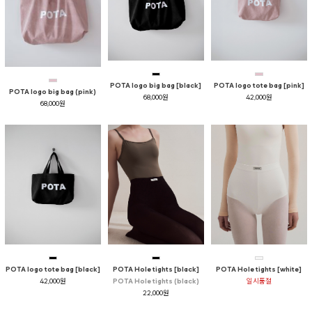
POTA logo big bag [black]
POTA logo tote bag [pink]
POTA logo big bag (pink)
68,000원
42,000원
68,000원
POTA logo tote bag [black]
POTA Hole tights [black]
POTA Hole tights [white]
42,000원
POTA Hole tights (black)
일시품절
22,000원