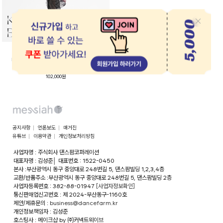
메시아 한국무용 비기너 세트
Messiah Korean Dance Beginner Set
티셔츠+풀치마+코슈즈+속바지(선택) SET
102,000원
공지사항
언론보도
매거진
유튜브
이용약관
개인정보처리방침
사업자명 : 주식회사 댄스팜코퍼레이션
대표자명 : 김성준
│
대표번호 : 1522-0450
본사 :부산광역시 동구 중앙대로 248번길 5, 댄스팜빌딩 1,2,3,4층
교환/반품주소 :부산광역시 동구 중앙대로 248번길 5, 댄스팜빌딩 2층
사업자등록번호 : 382-88-01947
[사업자정보확인]
통신판매업신고번호 : 제 2024-부산동구-1160호
제안/제휴문의 :
business@dancefarm.kr
개인정보책임자 : 김성준
호스팅사 : 메이크샵 by ㈜커넥트웨이브