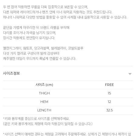
두 번 접어 착용하면 무릎을 더욱 집중적으로 보온할 수 있으며,
다른 워머와 레이어드하거나 팬츠 안에 이너 워머로 착용하는 것도 추천드립니다.
하나의 니워머로 다양한 방법을 활용할 수 있어 사계절 내내 실용적으로 사용할 수 있습니다.
끝단을 가볍게 마무리한 뒤 브랜드 라벨을 부착해
다리를 조이거나 자국을 남기지 않으며,
장시간 착용에도 편안함이 유지됩니다.
멜란지그레이, 웜토프, 앙고라블랙, 발레블러쉬, 코발트블루
다섯 가지 컬러로 구성되어 발레 감성부터
캐주얼한 데일리 무드까지 폭넓게 연출할 수 있습니다.
사이즈정보
사이즈 (cm)
FREE
THIGH
15
HEM
12
LENGTH
32.5
*키와 몸무게를 중심으로 사이즈를 선택해주세요.
(같은 키와 몸무게여도 체형에 따라 착용감이 달라질 수 있습니다.)
*사이즈 선택이 애매한 경우는 체형을 고려해서 주문해주세요. 상체가 긴 체형이거나 체격이 있