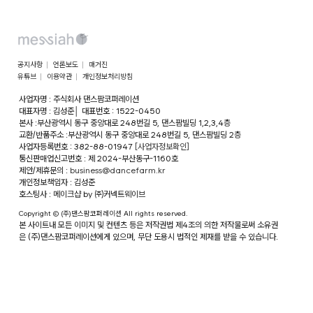
공지사항
언론보도
매거진
유튜브
이용약관
개인정보처리방침
사업자명 : 주식회사 댄스팜코퍼레이션
대표자명 : 김성준
│
대표번호 : 1522-0450
본사 :부산광역시 동구 중앙대로 248번길 5, 댄스팜빌딩 1,2,3,4층
교환/반품주소 :부산광역시 동구 중앙대로 248번길 5, 댄스팜빌딩 2층
사업자등록번호 : 382-88-01947
[사업자정보확인]
통신판매업신고번호 : 제 2024-부산동구-1160호
제안/제휴문의 :
business@dancefarm.kr
개인정보책임자 : 김성준
호스팅사 : 메이크샵 by ㈜커넥트웨이브
Copyright © (주)댄스팜코퍼레이션 All rights reserved.
본 사이트내 모든 이미지 및 컨텐츠 등은 저작권법 제4조의 의한 저작물로써 소유권
은 (주)댄스팜코퍼레이션에게 있으며, 무단 도용시 법적인 제재를 받을 수 있습니다.