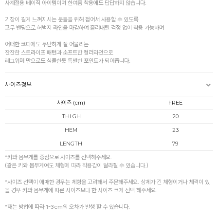
사계절용 베이직 아이템이며 한여름 착용에도 답답하지 않습니다.
기장이 길게 느껴지시는 분들을 위해 접어서 사용할 수 있도록
고무 밴딩으로 허벅지 라인을 마감하여 흘러내릴 걱정 없이 착용 가능하며
어떠한 코디에도 무난하게 잘 어울리는
잔잔한 스트라이프 패턴과 소프트한 컬러라인으로
레그워머 만으로도 심플한듯 특별한 포인트가 되어줍니다.
사이즈정보
사이즈 (cm)
FREE
THLGH
20
HEM
23
LENGTH
79
*키와 몸무게를 중심으로 사이즈를 선택해주세요.
(같은 키와 몸무게여도 체형에 따라 착용감이 달라질 수 있습니다.)
*사이즈 선택이 애매한 경우는 체형을 고려해서 주문해주세요. 상체가 긴 체형이거나 체격이 있
을 경우 키와 몸무게에 따른 사이즈보다 한 사이즈 크게 선택 해주세요.
*재는 방법에 따라 1-3cm의 오차가 발생 할 수 있습니다.