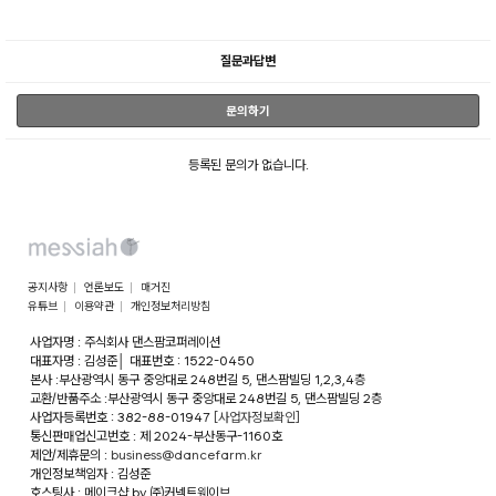
질문과답변
문의하기
등록된 문의가 없습니다.
공지사항
언론보도
매거진
유튜브
이용약관
개인정보처리방침
사업자명 : 주식회사 댄스팜코퍼레이션
대표자명 : 김성준
│
대표번호 : 1522-0450
본사 :부산광역시 동구 중앙대로 248번길 5, 댄스팜빌딩 1,2,3,4층
교환/반품주소 :부산광역시 동구 중앙대로 248번길 5, 댄스팜빌딩 2층
사업자등록번호 : 382-88-01947
[사업자정보확인]
통신판매업신고번호 : 제 2024-부산동구-1160호
제안/제휴문의 :
business@dancefarm.kr
개인정보책임자 : 김성준
호스팅사 : 메이크샵 by ㈜커넥트웨이브