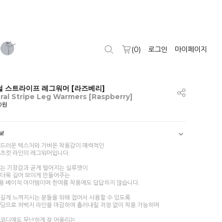
(
0
)
로그인
마이페이지
 스트라이프 레그워머 [라즈베리]
ral Stripe Leg Warmers [Raspberry]
00원
보
부드러운 텍스처와 가벼운 착용감이 매력적인
부츠컷 라인의 레그워머입니다.
있는 기장감과 곧게 떨어지는 실루엣이
 더욱 길어 보이게 만들어주는
용 베이직 아이템이며 한여름 착용에도 답답하지 않습니다.
 길게 느껴지시는 분들을 위해 접어서 사용할 수 있도록
밴딩으로 허벅지 라인을 마감하여 흘러내릴 걱정 없이 착용 가능하며
 코디에도 무난하게 잘 어울리는