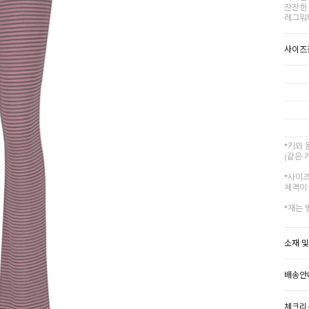
잔잔한
레그워
사이즈
*키와
(같은 
*사이
체격이 
*재는 
소재 
배송안
체크리