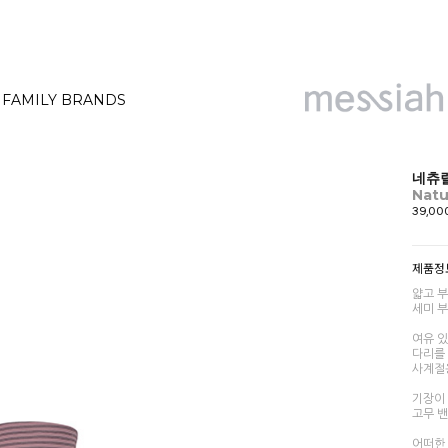
FAMILY BRANDS
네츄럴
Natu
39,0
제품정
얇고 
세미 
여유 
다리를
사계절
기장이
고무 
어떠한