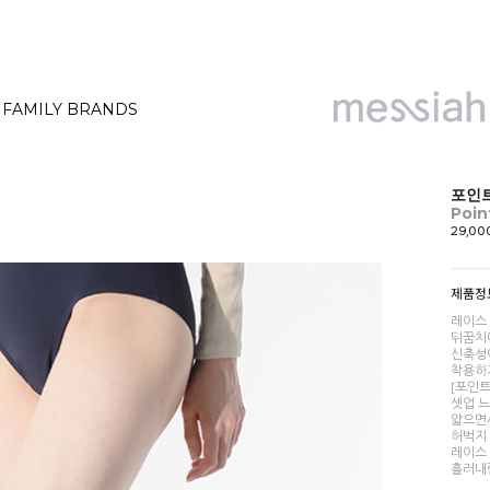
FAMILY BRANDS
포인
Poin
29,0
제품정
레이스
뒤꿈치에
신축성이
착용하
[포인
셋업 
얇으면
허벅지
레이스
흘러내