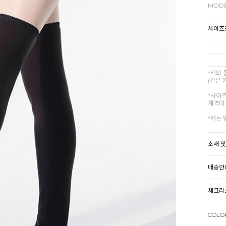
MODE
사이즈
*키와
(같은 
*사이
체격이 
*재는 
소재 
배송안
체크리
COLO