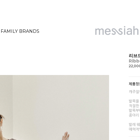
FAMILY BRANDS
리브드
Ribb
22,0
제품정
캐주얼
발목을
적절한
발목부
종아리
발레 
매력적