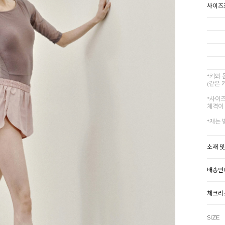
사이즈
*키와
(같은 
*사이
체격이 
*재는 
소재 
배송안
체크리
SIZE