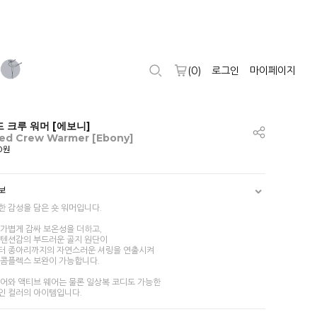
(
0
)
로그인
마이페이지
 크루 워머 [에보니]
ed Crew Warmer [Ebony]
00원
보
한 감성을 담은 숏 워머입니다.
 가볍게 감싸 보온성을 더하고,
 텐션감의 부드러운 골지 원단이
터 종아리까지의 자연스러운 셔링을 연출시켜
 콤플렉스 보완이 가능합니다.
웨어와 액티브 웨어는 물론 일상복 코디도 가능한
인 컬러의 아이템입니다.