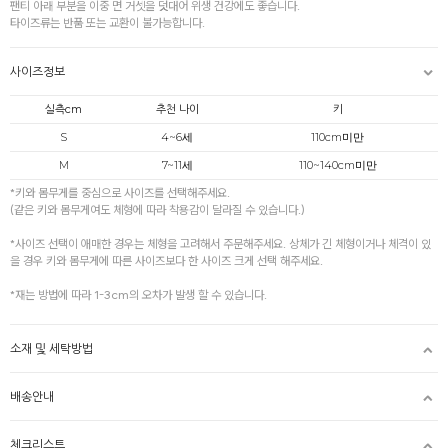
팬티 아래 부분을 이중 면 거셋을 덧대어 위생 건강에도 좋습니다.
타이즈류는 반품 또는 교환이 불가능합니다.
사이즈정보
실측cm
추천 나이
키
S
4~6세
110cm미만
M
7~11세
110~140cm미만
*키와 몸무게를 중심으로 사이즈를 선택해주세요.
(같은 키와 몸무게여도 체형에 따라 착용감이 달라질 수 있습니다.)
*사이즈 선택이 애매한 경우는 체형을 고려해서 주문해주세요. 상체가 긴 체형이거나 체격이 있
을 경우 키와 몸무게에 따른 사이즈보다 한 사이즈 크게 선택 해주세요.
*재는 방법에 따라 1-3cm의 오차가 발생 할 수 있습니다.
소재 및 세탁방법
배송안내
체크리스트