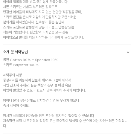
아이의 얼굴을 더욱 밝고 생기있게 만들어줍니다.
시폰 스커트는 가볍고 부드러운 감촉으로
민감한 아이들의 피부에도 자극 없는 편안한 착용감을 주며,
스커트 밑단을 은사로 마감하여 깔끔하지만 고급스러운
분위기를 더하였습니다. 신축성이 좋은 원단과
스커트 포인트로 활동량이 많은 아이들도 안정감 있는
착용이 가능합니다. 편안함과 디자인을 모두 갖춘
아이템으로 발레를 처음 시작하는 아이들에게 권장 드립니다.
소재 및 세탁방법
몸판 Cotton 90% + Spandex 10%
스커트 Polyester 100%
세탁주의 사항
중성세제를 이용하여 찬물에 세탁 후 그늘에 뉘어서
자연 건조해 주세요. 짙은 색상의 경우 물 빠짐 혹은
이염이 발생할 수 있으니 반드시 단독 세탁해 주시기 바랍니다.
땀이나 물에 젖은 상태로 방치하면 이염 될 우려가 있으니
즉시 세탁해 주세요.
장시간 세제물에 담가놓을 경우 프린팅 유지력이 떨어질 수 있습니다.
지속적인 세탁 시 프린팅의 갈라짐 또는 뜯어짐이 발생할 수 있으며 이는 자연스러운 현상입니
다.