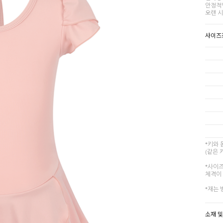
안정적
오랜 시
사이즈
*키와
(같은 
*사이
체격이 
*재는 
소재 