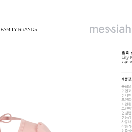
FAMILY BRANDS
릴리 
Lily 
79,0
제품정
튤립을
귀엽고
섬세한
포인트
시원한 
로맨틱
언밸런
생동감
사용해
착용가
신축성