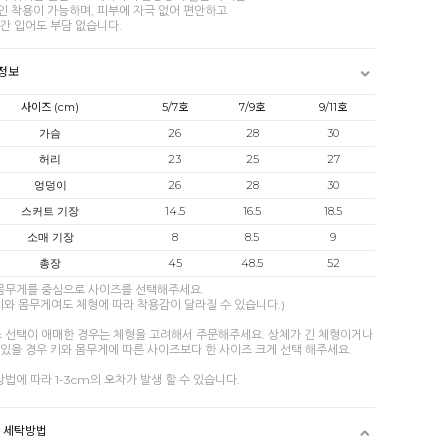
인 착용이 가능하며, 피부에 자극 없어 편안하고
간 입어도 부담 없습니다.
정보
사이즈 (cm)
5/7호
7/9호
9/11호
가슴
26
28
30
허리
23
25
27
엉덩이
26
28
30
스커트 기장
14.5
16.5
18.5
소매 기장
8
8.5
9
총장
45
48.5
52
 몸무게를 중심으로 사이즈를 선택해주세요.
키와 몸무게여도 체형에 따라 착용감이 달라질 수 있습니다.)
즈 선택이 애매한 경우는 체형을 고려해서 주문해주세요. 상체가 긴 체형이거나
있을 경우 키와 몸무게에 따른 사이즈보다 한 사이즈 크게 선택 해주세요.
방법에 따라 1-3cm의 오차가 발생 할 수 있습니다.
및 세탁방법