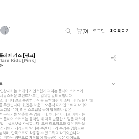
(
0
)
로그인
마이페이지
플레어 키즈 [핑크]
Flare Kids [Pink]
00원
보
 연상시키는 소매와 자연스럽게 퍼지는 플레어 스커트가
 사랑스러운 포인트가 되는 일체형 발레복입니다.
 소매 디테일로 슬림한 라인을 표현해주며, 소매 디테일을 더해
를 주었습니다. 뒷면은 라운드 오픈백 디자인으로 제작되어
느낌을 주며, 리본 스트랩을 묶어 발레리나 같은
한 분위기를 연출할 수 있습니다. 허리선 아래로 이어지는
스 플레어 스커트는 움직일 때 더욱 발랄한 느낌을 더하며
 있는 실루엣을 완성합니다. 또한 레오타드와 같은 원단을
 스커트가 제작되어 발레복 뿐만 아니라 수영복 겸용으로
능하며, 단독으로도 착용할 수 있도록 제작되었습니다.
이 뛰어난 원단으로 제작되어 활동량이 많은 아이들도