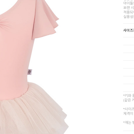
아이들
오랜 시
적용되
실용성
사이즈
*키와
(같은 
*사이
체격이 
*재는 