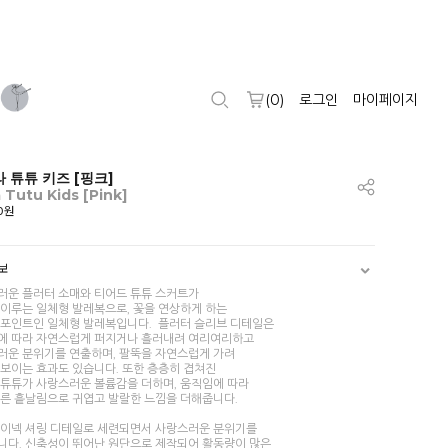
(
0
)
로그인
마이페이지
 튜튜 키즈 [핑크]
a Tutu Kids [Pink]
00원
보
러운 플러터 소매와 티어드 튜튜 스커트가
 이루는 일체형 발레복으로, 꽃을 연상하게 하는
 포인트인 일체형 발레복입니다. 플러터 슬리브 디테일은
에 따라 자연스럽게 퍼지거나 흘러내려 여리여리하고
러운 분위기를 연출하며, 팔뚝을 자연스럽게 가려
 보이는 효과도 있습니다. 또한 층층히 겹쳐진
 튜튜가 사랑스러운 볼륨감을 더하며, 움직임에 따라
다른 흩날림으로 귀엽고 발랄한 느낌을 더해줍니다.
브이넥 셔링 디테일로 세련되면서 사랑스러운 분위기를
니다. 신축성이 뛰어난 원단으로 제작되어 활동량이 많은