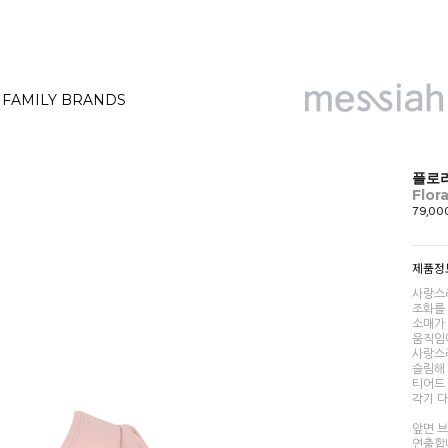
FAMILY BRANDS
플로라
Flor
79,0
제품정
사랑스
조화를
소매가
움직임
사랑스
슬림해
티어드
각기 
앞면 
연출합