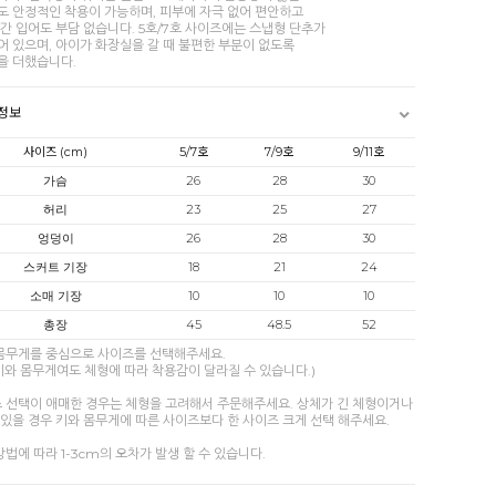
도 안정적인 착용이 가능하며, 피부에 자극 없어 편안하고
간 입어도 부담 없습니다. 5호/7호 사이즈에는 스냅형 단추가
어 있으며, 아이가 화장실을 갈 때 불편한 부분이 없도록
을 더했습니다.
정보
사이즈 (cm)
5/7호
7/9호
9/11호
가슴
26
28
30
허리
23
25
27
엉덩이
26
28
30
스커트 기장
18
21
24
소매 기장
10
10
10
총장
45
48.5
52
 몸무게를 중심으로 사이즈를 선택해주세요.
키와 몸무게여도 체형에 따라 착용감이 달라질 수 있습니다.)
즈 선택이 애매한 경우는 체형을 고려해서 주문해주세요. 상체가 긴 체형이거나
있을 경우 키와 몸무게에 따른 사이즈보다 한 사이즈 크게 선택 해주세요.
방법에 따라 1-3cm의 오차가 발생 할 수 있습니다.