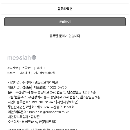
질문과답변
문의하기
등록된 문의가 없습니다.
공지사항
언론보도
매거진
유튜브
이용약관
개인정보처리방침
사업자명 : 주식회사 댄스팜코퍼레이션
대표자명 : 김성준
│
대표번호 : 1522-0450
본사 :부산광역시 동구 중앙대로 248번길 5, 댄스팜빌딩 1,2,3,4층
교환/반품주소 :부산광역시 동구 중앙대로 248번길 5, 댄스팜빌딩 2층
사업자등록번호 : 382-88-01947
[사업자정보확인]
통신판매업신고번호 : 제 2024-부산동구-1160호
제안/제휴문의 :
business@dancefarm.kr
개인정보책임자 : 김성준
호스팅사 : 메이크샵 by ㈜커넥트웨이브
Copyright © (주)댄스팜코퍼레이션 All rights reserved.