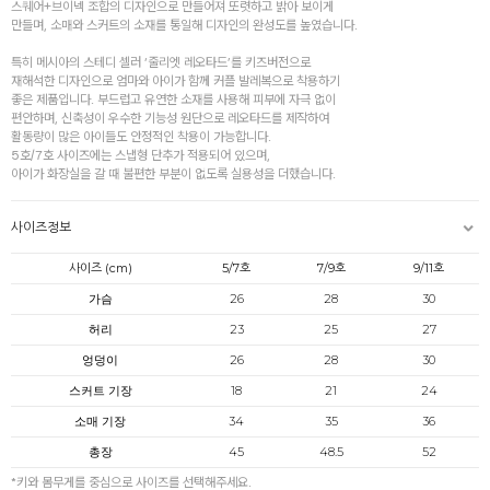
스퀘어+브이넥 조합의 디자인으로 만들어져 또렷하고 밝아 보이게
만들며, 소매와 스커트의 소재를 통일해 디자인의 완성도를 높였습니다.
특히 메시아의 스테디 셀러 ‘줄리엣 레오타드’를 키즈버전으로
재해석한 디자인으로 엄마와 아이가 함께 커플 발레복으로 착용하기
좋은 제품입니다. 부드럽고 유연한 소재를 사용해 피부에 자극 없이
편안하며, 신축성이 우수한 기능성 원단으로 레오타드를 제작하여
활동량이 많은 아이들도 안정적인 착용이 가능합니다.
5호/7호 사이즈에는 스냅형 단추가 적용되어 있으며,
아이가 화장실을 갈 때 불편한 부분이 없도록 실용성을 더했습니다.
사이즈정보
사이즈 (cm)
5/7호
7/9호
9/11호
가슴
26
28
30
허리
23
25
27
엉덩이
26
28
30
스커트 기장
18
21
24
소매 기장
34
35
36
총장
45
48.5
52
*키와 몸무게를 중심으로 사이즈를 선택해주세요.