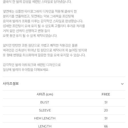
클래식 한 발레 감성을 세련된 스타일로 담아냈습니다.
앞면에는 심플한 타이포그래피 디자인을 적용해 클래식 한
분위기를 연출하였고, 뒷면에는 악보 그래픽을 프린팅해
음악과 발레가 조화를 이루는 감각적인 스타일로 완성했습니다.
섬세한 프린팅이 오래 유지 될 수 있도록 고퀄리티 후가공 처리를
거쳐 얇은 선까지 선명하고 변형 없이
오랫 동안 유지 될 수 있게 제작되었습니다.
얇지만 탄탄한 코튼 원단으로 가볍고 쾌적한 착용감은 물론
넥라인은 신축성이 뛰어난 립 원단으로 제작되어 목 늘어짐 방지와
옷 형태 변형을 최소화하여 깔끔한 핏을 오래 유지할 수 있습니다.
감각적인 발레 아트워크와 세련된 디자인으로
일상에 발레의 우아함을 더해보세요.
사이즈정보
사이즈 (cm)
FREE
BUST
51
SLEEVE
20
HEM LENGTH
51
LENGTH
66