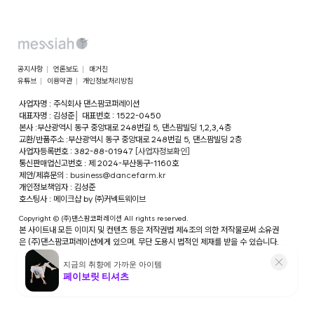
공지사항
언론보도
매거진
유튜브
이용약관
개인정보처리방침
사업자명 : 주식회사 댄스팜코퍼레이션
대표자명 : 김성준
│
대표번호 : 1522-0450
본사 :부산광역시 동구 중앙대로 248번길 5, 댄스팜빌딩 1,2,3,4층
교환/반품주소 :부산광역시 동구 중앙대로 248번길 5, 댄스팜빌딩 2층
사업자등록번호 : 382-88-01947
[사업자정보확인]
통신판매업신고번호 : 제 2024-부산동구-1160호
제안/제휴문의 :
business@dancefarm.kr
개인정보책임자 : 김성준
호스팅사 : 메이크샵 by ㈜커넥트웨이브
Copyright © (주)댄스팜코퍼레이션 All rights reserved.
본 사이트내 모든 이미지 및 컨텐츠 등은 저작권법 제4조의 의한 저작물로써 소유권
은 (주)댄스팜코퍼레이션에게 있으며, 무단 도용시 법적인 제재를 받을 수 있습니다.