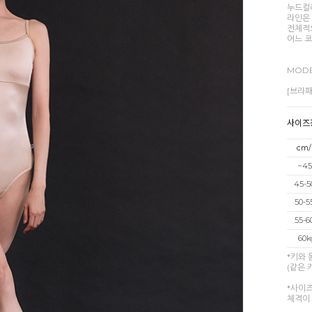
누드컬
라인은
전체적
어느 
MODE
[브라패
사이즈
cm/
~45
45-5
50-5
55-6
60k
*키와
(같은 
*사이
체격이 