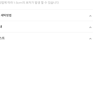
방법에 따라 1-3cm의 오차가 발생 할 수 있습니다.
및 세탁방법
내
스트
구성 상품
 구매를 원하시면 선택하세요)
소프트 브라패드 [누드]
판매가격
3,000원
교환/반품불가