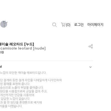
(
0
)
로그인
마이페이지
미솔 레오타드 [누드]
 camisole leotard [nude]
00원
보
 느낌의 모던한 캐미솔 레오타드입니다.
하단 절개와 등판 절개 라인을 디테일하게 디자인하여
잡힌 몸매를 표현해 줍니다.
가슴선으로 노출의 부담을 줄여줍니다.
 원단을 사용함으로써 군살을 잡아 주고,
절개선까지만 안감을 사용하여
 답답한 느낌이 없습니다.
끈과 몸 판 원단을 톤앤톤으로 배치해
러움을 더했습니다.