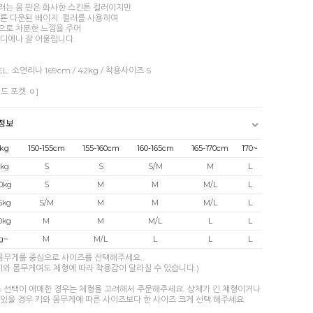
러는 몸 판은 화사한 스킨톤 컬러이지만
 톤 다운된 베이지 컬러를 사용하여
으로 차분한 느낌을 주어
코디에나 잘 어울립니다.
L: 소연리나 169cm / 42kg / 착용사이즈 S
드 포켓 ㅇ]
정보
kg
150-155cm
155-160cm
160-165cm
165-170cm
170~
kg
S
S
S/M
M
L
0kg
S
M
M
M/L
L
5kg
S/M
M
M
M/L
L
0kg
M
M
M/L
L
L
g~
M
M/L
L
L
L
 몸무게를 중심으로 사이즈를 선택해주세요.
키와 몸무게여도 체형에 따라 착용감이 달라질 수 있습니다.)
즈 선택이 애매한 경우는 체형을 고려해서 주문해주세요. 상체가 긴 체형이거나
있을 경우 키와 몸무게에 따른 사이즈보다 한 사이즈 크게 선택 해주세요.