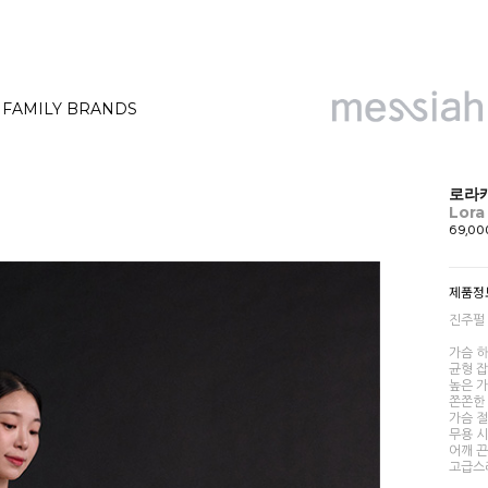
FAMILY BRANDS
로라캐
Lora
69,0
제품정
진주펄
가슴 
균형 
높은 
쫀쫀한
가슴 
무용 시
어깨 
고급스