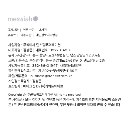
공지사항
언론보도
매거진
유튜브
이용약관
개인정보처리방침
사업자명 : 주식회사 댄스팜코퍼레이션
대표자명 : 김성준
│
대표번호 : 1522-0450
본사 :부산광역시 동구 중앙대로 248번길 5, 댄스팜빌딩 1,2,3,4층
교환/반품주소 :부산광역시 동구 중앙대로 248번길 5, 댄스팜빌딩 2층
사업자등록번호 : 382-88-01947
[사업자정보확인]
통신판매업신고번호 : 제 2024-부산동구-1160호
제안/제휴문의 :
business@dancefarm.kr
개인정보책임자 : 김성준
호스팅사 : 메이크샵 by ㈜커넥트웨이브
Copyright © (주)댄스팜코퍼레이션 All rights reserved.
본 사이트내 모든 이미지 및 컨텐츠 등은 저작권법 제4조의 의한 저작물로써 소유권
은 (주)댄스팜코퍼레이션에게 있으며, 무단 도용시 법적인 제재를 받을 수 있습니다.