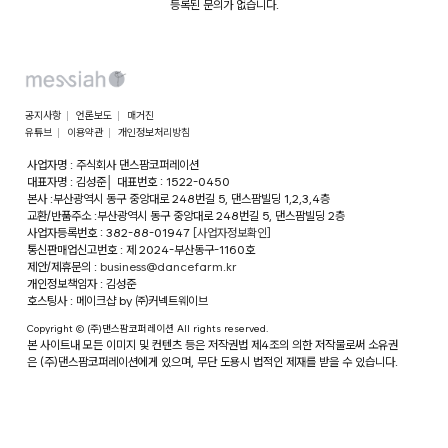
등록된 문의가 없습니다.
공지사항
언론보도
매거진
유튜브
이용약관
개인정보처리방침
사업자명 : 주식회사 댄스팜코퍼레이션
대표자명 : 김성준
│
대표번호 : 1522-0450
본사 :부산광역시 동구 중앙대로 248번길 5, 댄스팜빌딩 1,2,3,4층
교환/반품주소 :부산광역시 동구 중앙대로 248번길 5, 댄스팜빌딩 2층
사업자등록번호 : 382-88-01947
[사업자정보확인]
통신판매업신고번호 : 제 2024-부산동구-1160호
제안/제휴문의 :
business@dancefarm.kr
개인정보책임자 : 김성준
호스팅사 : 메이크샵 by ㈜커넥트웨이브
Copyright © (주)댄스팜코퍼레이션 All rights reserved.
본 사이트내 모든 이미지 및 컨텐츠 등은 저작권법 제4조의 의한 저작물로써 소유권
은 (주)댄스팜코퍼레이션에게 있으며, 무단 도용시 법적인 제재를 받을 수 있습니다.