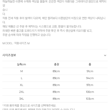
하늘하늘한 쉬폰에 수채화 색상을 물들여 은은한 색감이 아름다운 그라데이션 원단으로 제작되
었
습니
다.
착용 전과 착용 후의 발색이 다르며, 메인 컬러보다 쉬폰원단의 비침으로 연한 색상이 나타납니
다.
해당 제품은 선 주문 후 제작되는 시스템으로 교환, 환불이 불가능합니다.
최대한 빠른 출고를 도와드리기 위하여 주문 확인 후 즉시 생산실에 리오더를 넣고,
주문 순서에 따라 작업을 진행하고 있습니다.
MODEL: 착용사이즈 M
사이즈정보
실측cm
총장
품
M
89cm
91cm
L
89cm
94cm
XL
89cm
97cm
2XL
89cm
100cm
3XL
89cm
103cm
*키와 몸무게를 중심으로 사이즈를 선택해주세요.
(같은 키와 몸무게여도 체형에 따라 착용감이 달라질 수 있습니다.)